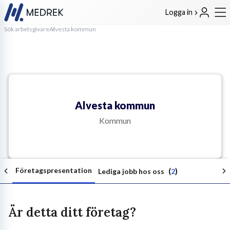
Logga in
Sök arbetsgivare
Alvesta kommun
Alvesta kommun
Kommun
Företagspresentation
(
)
Lediga jobb hos oss
2
Är detta ditt företag?