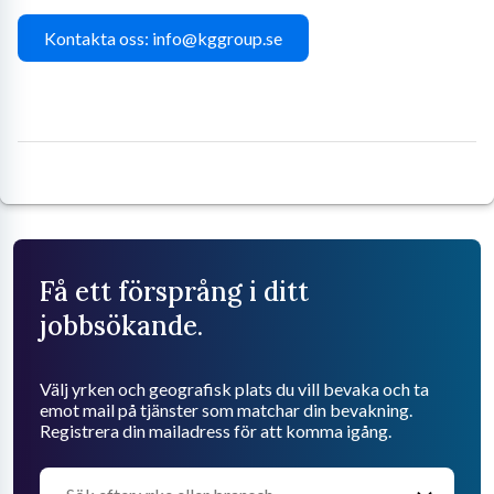
Kontakta oss: info@kggroup.se
Få ett försprång i ditt
jobbsökande.
Välj yrken och geografisk plats du vill bevaka och ta
emot mail på tjänster som matchar din bevakning.
Registrera din mailadress för att komma igång.