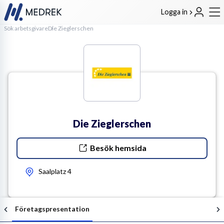
Logga in
Sök arbetsgivare
Die Zieglerschen
Die Zieglerschen
Besök hemsida
Saalplatz 4
Företagspresentation
Följ arbetsgivaren