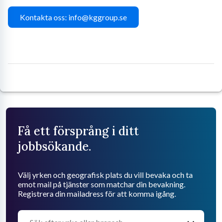
Kontakta oss: info@kggroup.se
Få ett försprång i ditt
jobbsökande.
Välj yrken och geografisk plats du vill bevaka och ta
emot mail på tjänster som matchar din bevakning.
Registrera din mailadress för att komma igång.