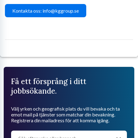
Kontakta oss: info@kggroup.se
Få ett försprång i ditt
jobbsökande.
Välj yrken och geografisk plats du vill bevaka och ta
emot mail på tjänster som matchar din bevakning.
Registrera din mailadress för att komma igång.