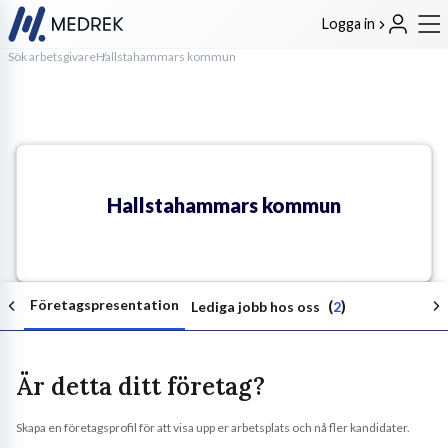
Logga in
Sök arbetsgivare
Hallstahammars kommun
Hallstahammars kommun
Företagspresentation
(
)
Lediga jobb hos oss
2
Är detta ditt företag?
Skapa en företagsprofil för att visa upp er arbetsplats och nå fler kandidater.