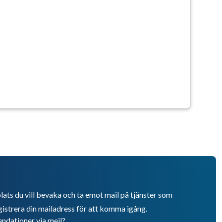
lats du vill bevaka och ta emot mail på tjänster som
istrera din mailadress för att komma igång.
endationer via mejl?