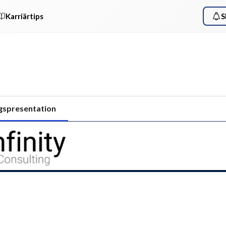
Karriärtips
S
gspresentation