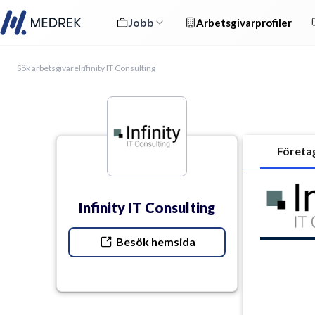
Jobb
Arbetsgivarprofiler
Sök arbetsgivare
Infinity IT Consulting
Företa
Infinity IT Consulting
Besök hemsida