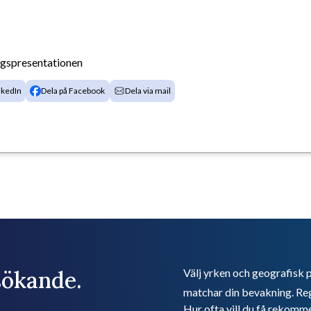
agspresentationen
nkedIn
Dela på Facebook
Dela via mail
bsökande.
Välj yrken och geografisk p
matchar din bevakning. Reg
Hur ofta vill du få rekomm