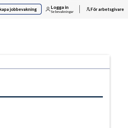
Logga in
kapa jobbevakning
För arbetsgivare
Se bevakningar
Följ arbetsgivaren