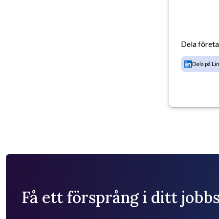
Dela föret
Dela på Li
Få ett försprång i ditt job