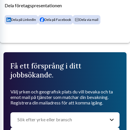
Dela företagspresentationen
Dela på LinkedIn
Dela på Facebook
Dela via mail
Få ett försprång i ditt
jobbsökande.
Välj yrken och geografisk plats du vill bevaka och ta
emot mail på tjänster som matchar din bevakning.
Registrera din mailadress för att komma igång.