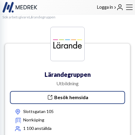
Logga in
Sök arbetsgivare
Lärandegruppen
Lärandegruppen
Utbildning
Besök hemsida
Slottsgatan 105
Norrköping
1 100
anställda