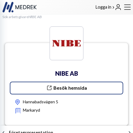
Logga in
Sök arbetsgivare
NIBE AB
NIBE AB
Besök hemsida
Hannabadsvägen 5
Markaryd
Företagspresentation