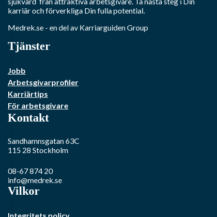
sjukvård
från attraktiva arbetsgivare. Ta nästa steg i Din
karriär och förverkliga Din fulla potential.
Medrek.se
- en del av Karriarguiden Group
Tjänster
Jobb
Arbetsgivarprofiler
Karriärtips
För arbetsgivare
Kontakt
Sandhamnsgatan 63C
115 28
Stockholm
08-67 874 20
info@medrek.se
Vilkor
Integritets policy