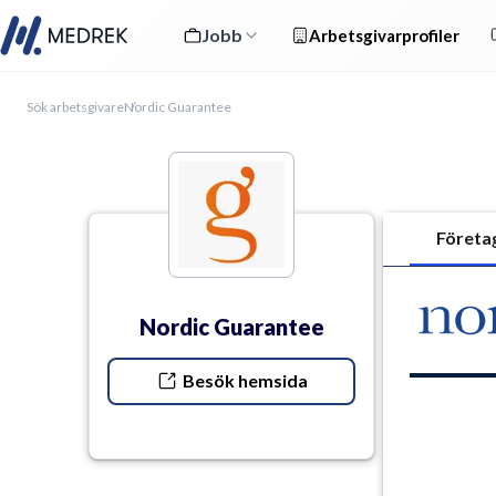
Jobb
Arbetsgivarprofiler
Sök arbetsgivare
Nordic Guarantee
Företa
Nordic Guarantee
Besök hemsida