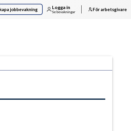
Logga in
kapa jobbevakning
För arbetsgivare
Se bevakningar
Följ arbetsgivaren