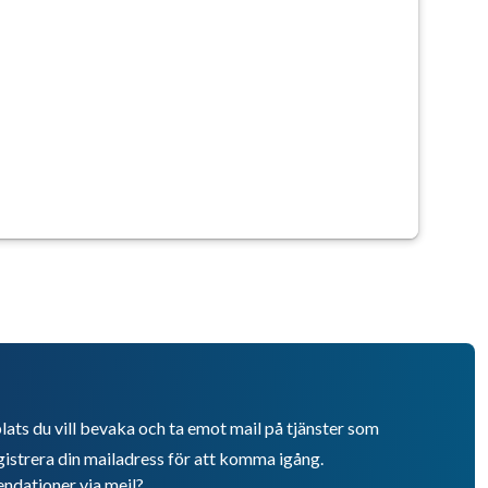
lats du vill bevaka och ta emot mail på tjänster som
istrera din mailadress för att komma igång.
endationer via mejl?