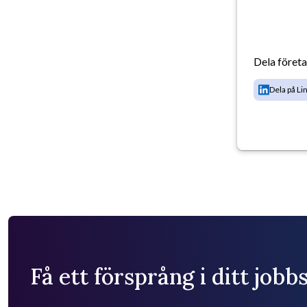
Dela föret
Dela på Li
Få ett försprång i ditt job