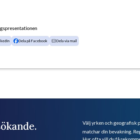
agspresentationen
nkedIn
Dela på Facebook
Dela via mail
bsökande.
Välj yrken och geografisk p
matchar din bevakning. Reg
Hur ofta vill du få rekomm