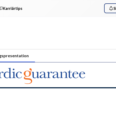
Karriärtips
S
gspresentation