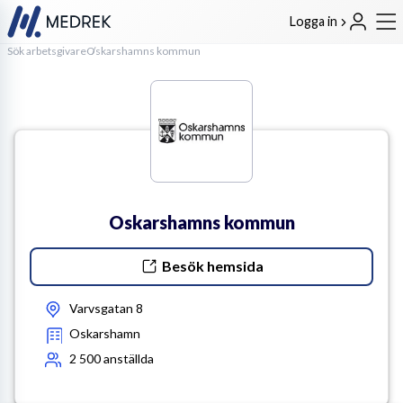
Logga in
Sök arbetsgivare
Oskarshamns kommun
Oskarshamns kommun
Besök hemsida
Varvsgatan 8
Oskarshamn
2 500
anställda