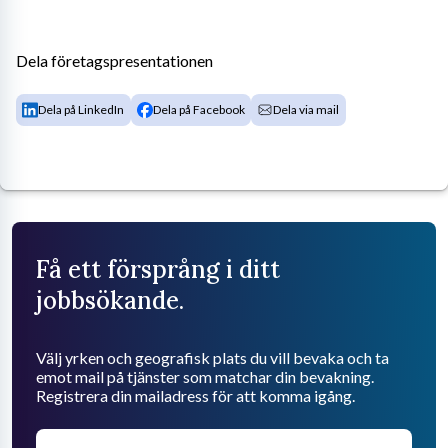
Dela företagspresentationen
Dela på LinkedIn
Dela på Facebook
Dela via mail
Få ett försprång i ditt
jobbsökande.
Välj yrken och geografisk plats du vill bevaka och ta
emot mail på tjänster som matchar din bevakning.
Registrera din mailadress för att komma igång.