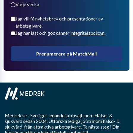
Varje vecka
Jag vill få nyhetsbrev och presentationer av
arbetsgivare.
Jag har läst och godkänner
integritetspolicyn.
Prenumerera på MatchMail
Medrek.se
- Sveriges ledande jobbsajt inom
Hälso- &
sjukvård
sedan 2004. Utforska lediga jobb inom
hälso- &
sjukvård
från attraktiva arbetsgivare. Ta nästa steg i Din
karriär och förverkliga Din fulla potential.