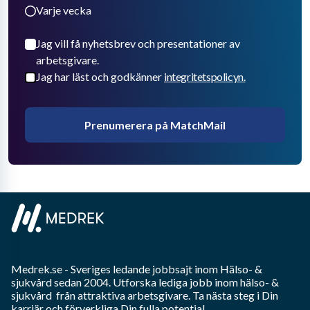
Varje vecka
Jag vill få nyhetsbrev och presentationer av
arbetsgivare.
Jag har läst och godkänner
integritetspolicyn.
Prenumerera på MatchMail
Medrek.se
- Sveriges ledande jobbsajt inom
Hälso- &
sjukvård
sedan 2004. Utforska lediga jobb inom
hälso- &
sjukvård
från attraktiva arbetsgivare. Ta nästa steg i Din
karriär och förverkliga Din fulla potential.