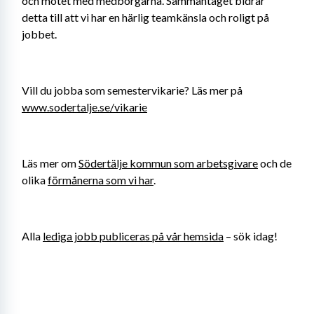
och mötet med medborgarna. Sammantaget bidrar 
detta till att vi har en härlig teamkänsla och roligt på 
jobbet. 
Vill du jobba som semestervikarie? Läs mer på 
www.sodertalje.se/vikarie
Läs mer om 
Södertälje kommun som arbetsgivare
 och de 
olika 
förmånerna som vi har
.
Alla 
lediga jobb publiceras på vår hemsida
 – sök idag!