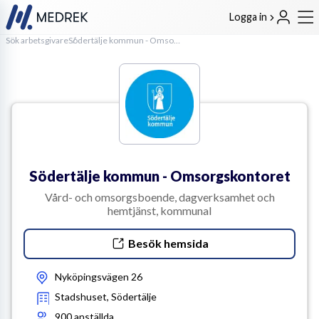
Logga in
Sök arbetsgivare
Södertälje kommun - Omsorgskontoret
Södertälje kommun - Omsorgskontoret
Vård- och omsorgsboende, dagverksamhet och
hemtjänst, kommunal
Besök hemsida
Nyköpingsvägen 26
Stadshuset, Södertälje
900
anställda