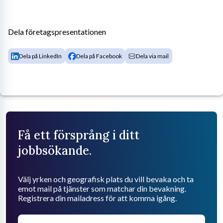
Dela företagspresentationen
Dela på LinkedIn
Dela på Facebook
Dela via mail
Få ett försprång i ditt
jobbsökande.
Välj yrken och geografisk plats du vill bevaka och ta
emot mail på tjänster som matchar din bevakning.
Registrera din mailadress för att komma igång.