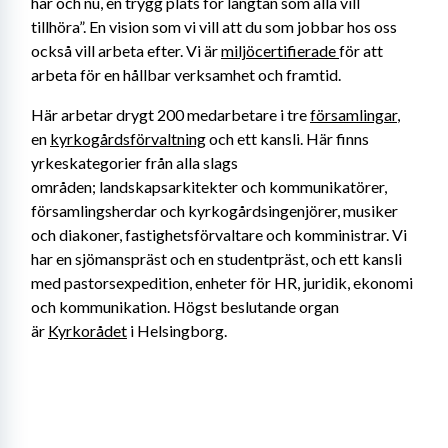
här och nu, en trygg plats för längtan som alla vill 
tillhöra”. En vision som vi vill att du som jobbar hos oss 
också vill arbeta efter. Vi är 
miljöcertifierade 
för att 
arbeta för en hållbar verksamhet och framtid. 
Här arbetar drygt 200 medarbetare i tre 
församlingar
, 
en 
kyrkogårdsförvaltning
 och ett kansli. Här finns 
yrkeskategorier från alla slags 
områden; landskapsarkitekter och kommunikatörer, 
församlingsherdar och kyrkogårdsingenjörer, musiker 
och diakoner, fastighetsförvaltare och komministrar. Vi 
har en sjömanspräst och en studentpräst, och ett kansli 
med pastorsexpedition, enheter för HR, juridik, ekonomi 
och kommunikation. Högst beslutande organ 
är 
Kyrkorådet
 i Helsingborg. 