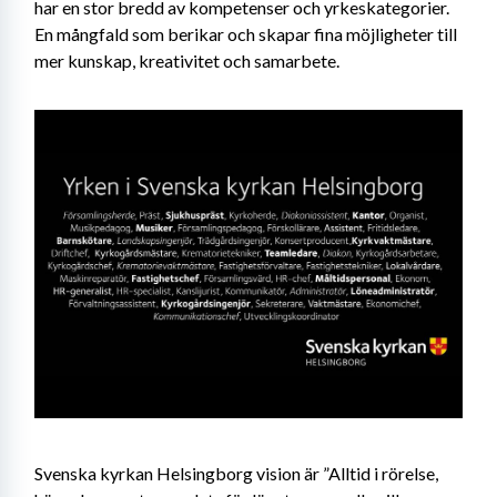
har en stor bredd av kompetenser och yrkeskategorier. 
En mångfald som berikar och skapar fina möjligheter till 
mer kunskap, kreativitet och samarbete.
Svenska kyrkan Helsingborg vision är ”Alltid i rörelse, 