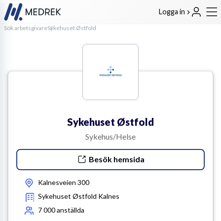
Logga in
Sök arbetsgivare
Sykehuset Østfold
Sykehuset Østfold
Sykehus/Helse
Besök hemsida
Kalnesveien 300
Sykehuset Østfold Kalnes
7 000
anställda