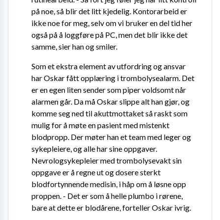
på noe, så blir det litt kjedelig. Kontorarbeid er 
ikke noe for meg, selv om vi bruker en del tid her 
også på å loggføre på PC, men det blir ikke det 
samme, sier han og smiler.
Som et ekstra element av utfordring og ansvar 
har Oskar fått opplæring i trombolysealarm. Det 
er en egen liten sender som piper voldsomt når 
alarmen går. Da må Oskar slippe alt han gjør, og 
komme seg ned til akuttmottaket så raskt som 
mulig for å møte en pasient med mistenkt 
blodpropp. Der møter han et team med leger og 
sykepleiere, og alle har sine oppgaver. 
Nevrologsykepleier med trombolysevakt sin 
oppgave er å regne ut og dosere sterkt 
blodfortynnende medisin, i håp om å løsne opp 
proppen. - Det er som å helle plumbo i rørene, 
bare at dette er blodårene, forteller Oskar ivrig.