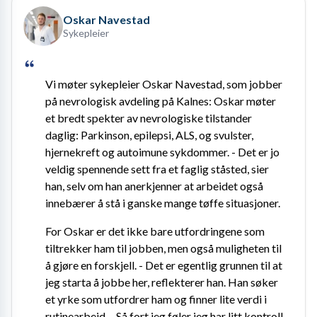
Oskar Navestad
Sykepleier
Vi møter sykepleier Oskar Navestad, som jobber 
på nevrologisk avdeling på Kalnes: Oskar møter 
et bredt spekter av nevrologiske tilstander 
daglig: Parkinson, epilepsi, ALS, og svulster, 
hjernekreft og autoimune sykdommer. - Det er jo 
veldig spennende sett fra et faglig ståsted, sier 
han, selv om han anerkjenner at arbeidet også 
innebærer å stå i ganske mange tøffe situasjoner.
For Oskar er det ikke bare utfordringene som 
tiltrekker ham til jobben, men også muligheten til 
å gjøre en forskjell. - Det er egentlig grunnen til at 
jeg starta å jobbe her, reflekterer han. Han søker 
et yrke som utfordrer ham og finner lite verdi i 
rutinearbeid. - Så fort jeg føler jeg har litt kontroll 