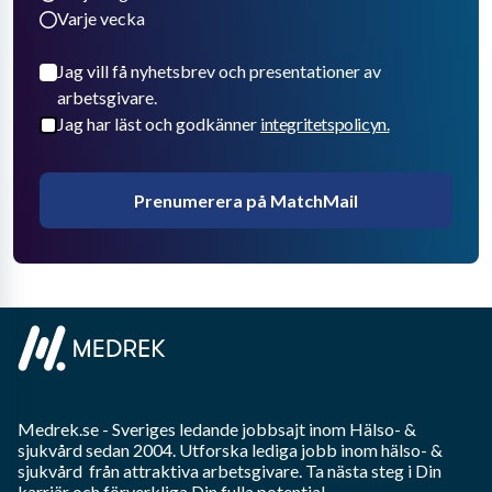
Varje vecka
Jag vill få nyhetsbrev och presentationer av
arbetsgivare.
Jag har läst och godkänner
integritetspolicyn.
Prenumerera på MatchMail
Medrek.se
- Sveriges ledande jobbsajt inom
Hälso- &
sjukvård
sedan 2004. Utforska lediga jobb inom
hälso- &
sjukvård
från attraktiva arbetsgivare. Ta nästa steg i Din
karriär och förverkliga Din fulla potential.