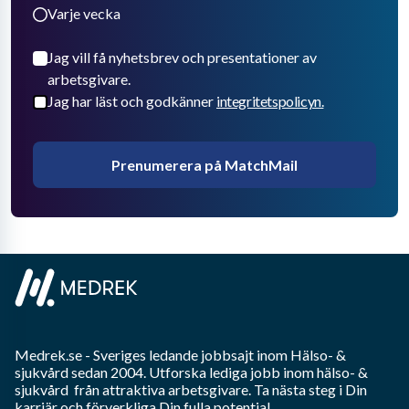
Varje vecka
Jag vill få nyhetsbrev och presentationer av
arbetsgivare.
Jag har läst och godkänner
integritetspolicyn.
Prenumerera på MatchMail
Medrek.se
- Sveriges ledande jobbsajt inom
Hälso- &
sjukvård
sedan 2004. Utforska lediga jobb inom
hälso- &
sjukvård
från attraktiva arbetsgivare. Ta nästa steg i Din
karriär och förverkliga Din fulla potential.