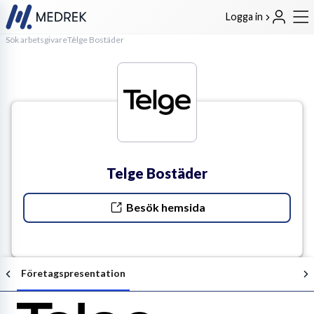
Logga in
Sök arbetsgivare
Telge Bostäder
Telge Bostäder
Besök hemsida
Företagspresentation
Följ arbetsgivaren