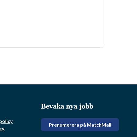
Bevaka nya jobb
policy
Prenumerera på MatchMail
cy