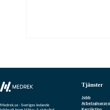
Tjänster
Jobb
Arbetsgivarprof
Medrek.se
- Sveriges ledande
Karriärtips
jobbsajt inom
Hälso- & sjukvård