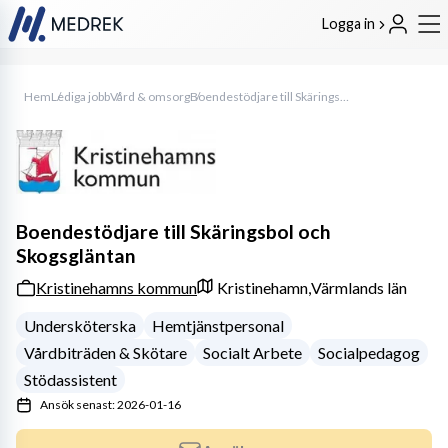
Logga in
Hem
Lediga jobb
Vård & omsorg
Boendestödjare till Skäringsbol och Skogsgläntan
Boendestödjare till Skäringsbol och
Skogsgläntan
Kristinehamns kommun
Kristinehamn,
Värmlands län
Undersköterska
Hemtjänstpersonal
Vårdbiträden & Skötare
Socialt Arbete
Socialpedagog
Stödassistent
Ansök senast: 2026-01-16