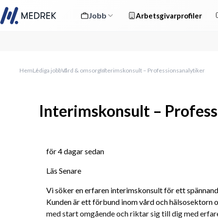
Jobb
Arbetsgivarprofiler
Hem
Lediga jobb
Vård & omsorg
Interimskonsult – Professionsanalytiker
Interimskonsult – Profess
för 4 dagar sedan
Läs Senare
Vi söker en erfaren interimskonsult för ett spännand
Kunden är ett förbund inom vård och hälsosektorn oc
med start omgående och riktar sig till dig med erfaren