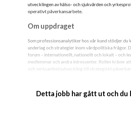
utvecklingen av hälso- och sjukvården och yrkespro
operativt påverkansarbete.
Om uppdraget
Som professionsanalytiker hos vår kund stödjer du l
underlag och strategier inom vårdpolitiska frågor. D
forum – internationellt, nationellt och lokalt – och 
medlemmar och andra intressenter. Rollen kräver att
och verksamhetsutveckling till strategiskt påverka
Vi söker dig som
Detta jobb har gått ut och du
Har erfarenhet av vård och förståelse för vå
Har dokumenterad erfarenhet av strategiskt 
beslutsstöd.
Kan omvandla yrkeskunnande och erfarenhet t
Är initiativrik, prestigelös, kommunikativ och