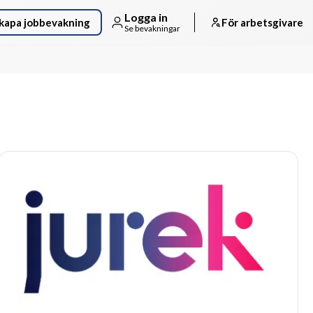
Logga in
kapa jobbevakning
För arbetsgivare
Se bevakningar