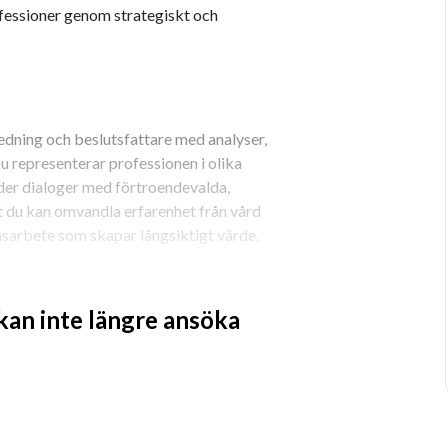
fessioner genom strategiskt och 
edning och beslutsfattare med analyser, 
u representerar professionen i olika 
leder dialoger med förtroendevalda, 
 du kan omvandla erfarenhet från vård 
nsarbete som skapar långsiktigt värde.
 kan inte längre ansöka
rdens organisation och utveckling.
påverkansarbete, analys och 
ill konkreta strategier och åtgärder.
 kan arbeta både självständigt och i 