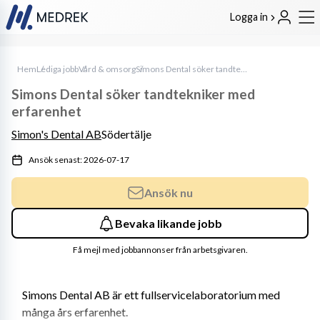
Logga in
Hem
Lediga jobb
Vård & omsorg
Simons Dental söker tandtekniker med erfarenhet
Simons Dental söker tandtekniker med
erfarenhet
Simon's Dental AB
Södertälje
Ansök senast: 2026-07-17
Ansök nu
Bevaka likande jobb
Få mejl med jobbannonser från arbetsgivaren.
Simons Dental AB är ett fullservicelaboratorium med 
många års erfarenhet.