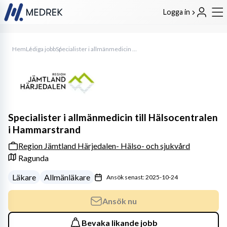
Logga in
Hem
Lediga jobb
Specialister i allmänmedicin till Hälsocentralen i Hammarstrand
Specialister i allmänmedicin till Hälsocentralen
i Hammarstrand
Region Jämtland Härjedalen- Hälso- och sjukvård
Ragunda
Läkare
Allmänläkare
Ansök senast: 2025-10-24
Ansök nu
Bevaka likande jobb