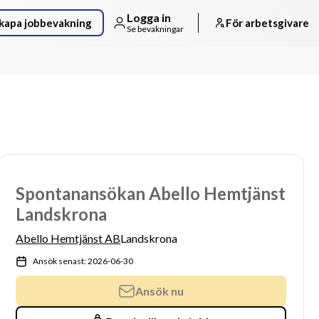
Logga in
kapa jobbevakning
För arbetsgivare
Se bevakningar
Spontanansökan Abello Hemtjänst
Landskrona
Abello Hemtjänst AB
Landskrona
Ansök senast: 2026-06-30
Ansök nu