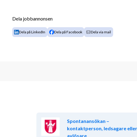
du varmt välkommen med din ansökan!
Dela jobbannonsen
Om oss
Abello Hemtjänst är en pålitlig aktör som erbjuder 
Dela på LinkedIn
Dela på Facebook
Dela via mail
Vi utför även hushållsnära tjänster.
Hos oss arbetar vi i team och strävar efter att utvec
delaktighet, initiativtagande och mångfald – både spr
kompetensutveckling, regelbunden handledning och 
som arbetar nära kunden för att skapa trygg och sä
Om dig
Vi söker dig som har ett varmt hjärta, är lösningsfo
självständigt och i team. Eftersom arbetet sker i kun
respekt för deras integritet och följer den individu
Spontanansökan –
Du är serviceinriktad, ansvarstagande och bidrar pos
kontaktperson, ledsagare elle
avlösare
Dina arbetsuppgifter