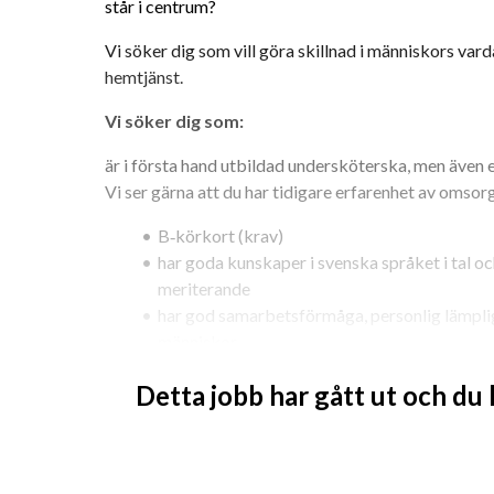
står i centrum?
Vi söker dig som vill göra skillnad i människors varda
hemtjänst.
Vi söker dig som:
är i första hand utbildad undersköterska, men även 
Vi ser gärna att du har tidigare erfarenhet av omsor
B‑körkort (krav)
har goda kunskaper i svenska språket i tal och
meriterande
har god samarbetsförmåga, personlig lämpligh
människor
har förmågan att se individens behov och var
Detta jobb har gått ut och du
beslut
har erfarenhet av hemtjänst, meriterande: de
arbetssätt eller vård i livets slut
Är du engagerad och känner att arbetet med människ