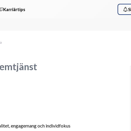
Karriärtips
S
na
emtjänst
litet, engagemang och individfokus 