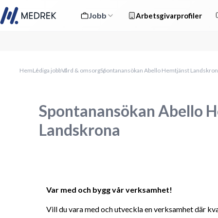
Jobb
Arbetsgivarprofiler
Hem
Lediga jobb
Vård & omsorg
Spontanansökan Abello Hemtjänst Landskro
Spontanansökan Abello H
Landskrona
Var med och bygg vår verksamhet!
Vill du vara med och utveckla en verksamhet där kva