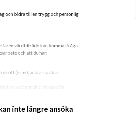
g och bidra till en trygg och personlig 
erfaren vårdbiträde kan komma ifråga. 
gsarbete och att du har:
 skrift (krav), andra språk är 
et och ett genuint intresse för 
a flexibel inom ramen för kundens 
 kan inte längre ansöka
mensutbildning, rehabiliterande 
or ger dig energi och mening? Då är 