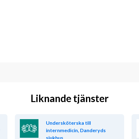
stöd enligt kommunens biståndsbeslut. 
klas tillsammans. Vi värdesätter 
åkligt och kulturellt. Du får 
möjlighet att påverka en verksamhet 
ker omsorg.
Liknande tjänster
kuserad och trivs med att arbeta både 
dernas hem är det viktigt att du visar 
ella genomförandeplanen.
Undersköterska till
itivt till gruppens samarbete.
r
internmedicin, Danderyds
sjukhus