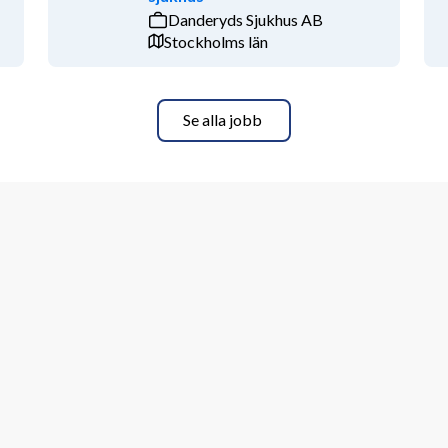
Danderyds Sjukhus AB
r du med att ge kunden stöd i 
Stockholms län
tå av:
Se alla jobb
deplaner
h anhöriga
r om god kvalitet i både omsorg och 
den och där din kompetens tas tillvara?