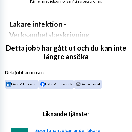
Få mejl med jobbannonser från arbetsgivaren.
Läkare infektion - 
Verksamhetsbeskrivning
Detta jobb har gått ut och du kan inte
Söker du ett utvecklande arbete som du kan kombinera 
längre ansöka
med en rik fritid?
Välkommen till oss på Infektionskliniken i Östersund!
Dela jobbannonsen
Infektionskliniken är traditionellt organiserad i 4 
Dela på LinkedIn
Dela på Facebook
Dela via mail
enheter; avdelning, mottagning, sprututbytesmottagning 
samt läkaravdelning fördelat på 4 chefer.
Vårdavdelningen består av 16 isoleringsrum med 
Liknande tjänster
möjlighet att dubbelbelägga på 2 rum.
På avdelningen vårdas alla typer av akuta 
Spontanansökan underläkare
infektionssjukdomar. CPAP och HFCN används och 