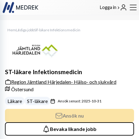
Logga in
Hem
Lediga jobb
ST-läkare Infektionsmedicin
ST-läkare Infektionsmedicin
Region Jämtland Härjedalen- Hälso- och sjukvård
Östersund
Läkare
ST-läkare
Ansök senast: 2025-10-31
Ansök nu
Bevaka likande jobb