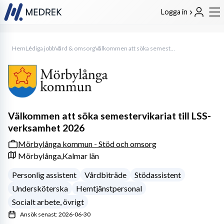
Logga in
Hem
Lediga jobb
Vård & omsorg
Välkommen att söka semestervikariat till LSS-verksamhet 2026
Välkommen att söka semestervikariat till LSS-
verksamhet 2026
Mörbylånga kommun - Stöd och omsorg
Mörbylånga,
Kalmar län
Personlig assistent
Vårdbiträde
Stödassistent
Undersköterska
Hemtjänstpersonal
Socialt arbete, övrigt
Ansök senast: 2026-06-30