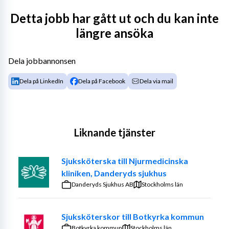
inom primärvård såsom mottagningsarbete, 
Detta jobb har gått ut och du kan inte
telefonrådgivning, patientbedömning och uppföljning.
längre ansöka
Vi erbjuder en trevlig arbetsmiljö, nära samarbete med 
läkare och övrig vårdpersonal samt möjlighet till 
Dela jobbannonsen
kompetensutveckling.
Dela på LinkedIn
Dela på Facebook
Dela via mail
Liknande tjänster
Sjuksköterska till Njurmedicinska
kliniken, Danderyds sjukhus
Danderyds Sjukhus AB
Stockholms län
Sjuksköterskor till Botkyrka kommun
Botkyrka kommun
Stockholms län