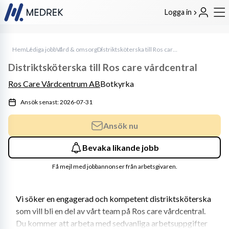
Logga in
Hem
Lediga jobb
Vård & omsorg
Distriktsköterska till Ros care vårdcentral
Distriktsköterska till Ros care vårdcentral
Ros Care Vårdcentrum AB
Botkyrka
Ansök senast: 2026-07-31
Ansök nu
Bevaka likande jobb
Få mejl med jobbannonser från arbetsgivaren.
Vi söker en engagerad och kompetent distriktsköterska 
som vill bli en del av vårt team på Ros care vårdcentral. 
Du kommer att arbeta med sedvanliga arbetsuppgifter 