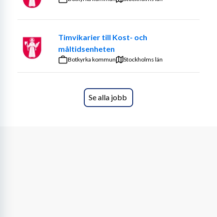
Timvikarier till Kost- och
måltidsenheten
Botkyrka kommun
Stockholms län
Se alla jobb