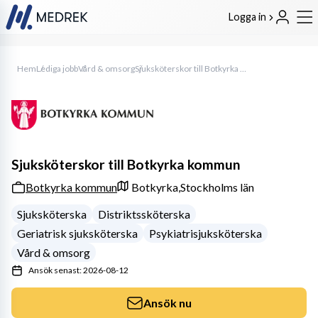
Logga in
Hem
Lediga jobb
Vård & omsorg
Sjuksköterskor till Botkyrka kommun
Sjuksköterskor till Botkyrka kommun
Botkyrka kommun
Botkyrka,
Stockholms län
Sjuksköterska
Distriktssköterska
Geriatrisk sjuksköterska
Psykiatrisjuksköterska
Vård & omsorg
Ansök senast: 2026-08-12
Ansök nu