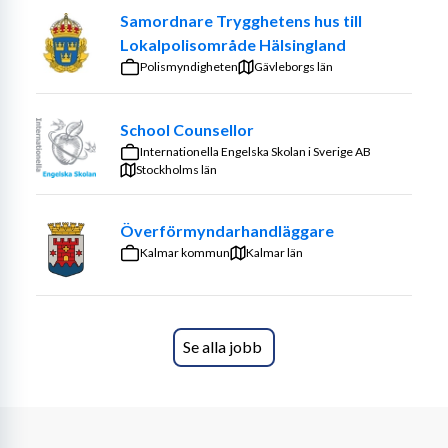
Arbetet är varierat och sker i nära samverkan både inom 
Samordnare Trygghetens hus till
teamet och med externa aktörer.
Lokalpolisområde Hälsingland
Polismyndigheten
Gävleborgs län
Din profil
School Counsellor
Vi söker dig som har socionomexamen eller annan 
Internationella Engelska Skolan i Sverige AB
likvärdig utbildning. 
Stockholms län
	• god kunskap om relevant lagstiftning • aktuell 
Överförmyndarhandläggare
kunskap inom ditt yrkesområde • förmåga att arbeta 
Kalmar kommun
strukturerat och driva processer framåt
Kalmar län
Det är meriterande om du har erfarenhet av arbete med 
barn och unga, gärna som skolkurator, samt kunskap om 
skolans uppdrag, läroplan och värdegrund. Vi 
Se alla jobb
värdesätter att du har lätt för att skapa förtroendefulla 
relationer, trivs i samarbete och samtidigt kan arbeta 
självständigt. Erfarenhet av samverkan med exempelvis 
region och socialtjänst är en fördel. Stor vikt läggs vid 