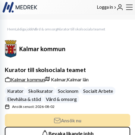
Logga in
Hem
Lediga jobb
Vård & omsorg
Kurator till skolsociala teamet
Kurator till skolsociala teamet
Kalmar kommun
Kalmar,
Kalmar län
Kurator
Skolkurator
Socionom
Socialt Arbete
Elevhälsa & stöd
Vård & omsorg
Ansök senast: 2026-08-02
Ansök nu
Bevaka likande jobb