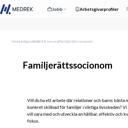
Jobb
Arbetsgivarprofiler
Hem
Lediga jobb
Vård & omsorg
Familjerättssocionom
Familjerättssocionom
Vill du ha ett arbete där relationer och barns bästa
konkret skillnad för familjer i viktiga livsskeden? V
vill vara med och utveckla en hållbar, effektiv och kv
fokus.