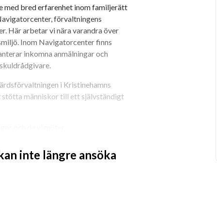
 med bred erfarenhet inom familjerätt 
avigatorcenter, förvaltningens 
er. Här arbetar vi nära varandra över 
smiljö. Inom Navigatorcenter finns 
nterar inkomna anmälningar och 
skuldrådgivare.
ärdsförvaltningen i Kristinehamns 
tötta människor till ett självständigt 
gor och de vi möter.
lex och friskvårdsbidrag. Möjlighet 
 kan inte längre ansöka
t du kan avtala att arbeta hemma i viss 
i ditt arbete och bedöms kunna 
ning sker i uppföljning och nära dialog 