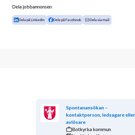
Arbetsuppgifter
Dela jobbannonsen
Dina arbetsuppgifter kommer bland annat att vara a
Dela på LinkedIn
Dela på Facebook
Dela via mail
Göra utredningar och yttranden på uppdrag a
boendefrågor.
Handlägga umgängesstödsärenden.
Utreda faderskap och föräldraskap.
Arbeta med adoptioner, både nationella och i
Leda samarbetssamtal mellan föräldrar.
Upprätta avtal kring vårdnad, boende och u
Hantera ärenden om vårdnadsöverflytt.
Hålla informationssamtal.
Hos oss arbetar du både självständigt och i nära sa
barnets bästa som utgångspunkt.
Spontanansökan –
kontaktperson, ledsagare elle
Kvalifikationer
avlösare
Botkyrka kommun
Vi söker dig som: