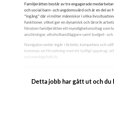
Familjerätten består av tre engagerade medarbetare
och social barn- och ungdomsvård och är en del av N
"ingång" där vi möter människor i olika livssituation
funktioner, vilket ger en dynamisk och lärorik arbet
förutom familjerätten ett myndighetsmottag som ha
ansökningar, alkoholhandläggare samt budget- och 
Navigatorcenter ingår i Arbete, kompetens och välf
kommun, en förvaltning med ett tydligt uppdrag: att s
och meningsfullt liv.
Tillsammans skapar vi en trygg grund för både kolle
Som anställd hos oss har du en rad förmåner så som f
Detta jobb har gått ut och du
finns också att teckna distansavtal vilket innebär at
utsträckning. Detta är möjligt när du introducerats 
genomföra detta på ett tillfredställande sätt. Bedöm
med ledning.