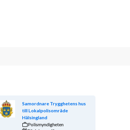
Samordnare Trygghetens hus
till Lokalpolisområde
Hälsingland
Polismyndigheten