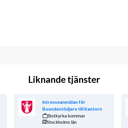
tt:
v domstol i vårdnads- och 
nternationella.
mgänge.
Liknande tjänster
marbete med kollegor alltid med 
Intresseanmälan för
r
Boendestödjare till Kantorn
Botkyrka kommun
Stockholms län