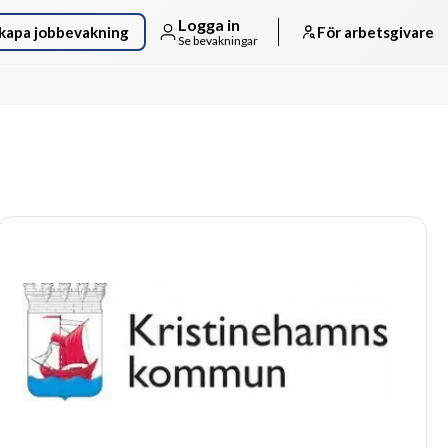
Logga in
kapa jobbevakning
För arbetsgivare
Se bevakningar