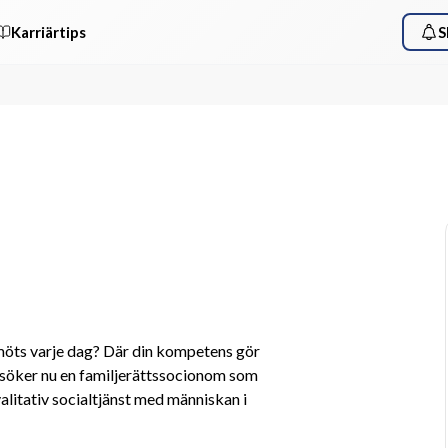
Karriärtips
S
 möts varje dag? Där din kompetens gör 
i söker nu en familjerättssocionom som 
alitativ socialtjänst med människan i 