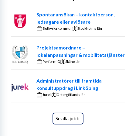
•	Organisera läkarbesök och andra viktiga möten
Spontanansökan – kontaktperson,
ledsagare eller avlösare
•	Hantera post, räkningar och övriga papper
Botkyrka kommun
Stockholms län
•	Boka taxi och samordna praktiska ärenden
•	Hjälpa till med inköp och handling
Projektsamordnare –
lokalanpassningar & mobilitetstjänster
•	Ge stöd i vardagsplanering och vid behov följa med till 
PerformIQ
Skåne län
affärer, möten eller andra aktiviteter
Arbetet omfattar inte personlig hygien och sker endast 
Administratörer till framtida
dagtid, 4 timmar per dag, måndag till fredag.
konsultuppdrag i Linköping
Jurek
Östergötlands län
Personprofil
Se alla jobb
Vi söker dig som är en snäll, tålmodig och lyhörd person 
med ett genuint intresse för att hjälpa andra. Du har ett 