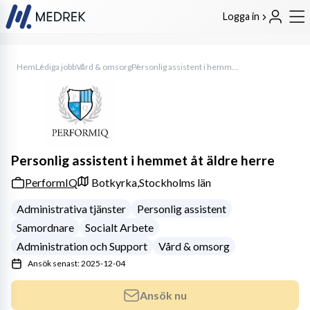
Logga in
Hem
Lediga jobb
Vård & omsorg
Personlig assistent i hemmet åt äldre herre
Personlig assistent i hemmet åt äldre herre
PerformIQ
Botkyrka,
Stockholms län
Administrativa tjänster
Personlig assistent
Samordnare
Socialt Arbete
Administration och Support
Vård & omsorg
Ansök senast: 2025-12-04
Ansök nu