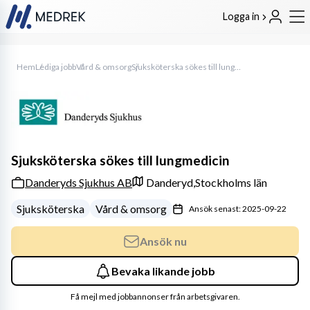
Logga in
Hem
Lediga jobb
Vård & omsorg
Sjuksköterska sökes till lungmedicin
Sjuksköterska sökes till lungmedicin
Danderyds Sjukhus AB
Danderyd,
Stockholms län
Sjuksköterska
Vård & omsorg
Ansök senast: 2025-09-22
Ansök nu
Bevaka likande jobb
Få mejl med jobbannonser från arbetsgivaren.