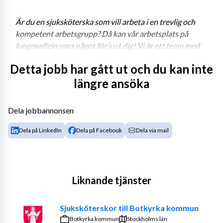
Är du en sjuksköterska som vill arbeta i en trevlig och 
kompetent arbetsgrupp? Då kan vår arbetsplats på 
lungmedicin vara något för just dig! Vi är ett team med 
stor arbetsglädje som nu söker ny kollega.
Detta jobb har gått ut och du kan inte
längre ansöka
Vårt anställningserbjudande
Dela jobbannonsen
Dela på LinkedIn
Dela på Facebook
Dela via mail
Arbetet på avdelningen har stort fokus på samarbete 
och vi arbetar prestigelöst för att göra det bästa för 
våra patienter och värna vår goda arbetsmiljö. Hos oss 
blir du del av ett team där flertalet har mångårig 
Liknande tjänster
erfarenhet av både yrkesrollen och lungmedicin. Hos oss 
arbetar du alltid tillsammans med en erfaren kollega.
Sjuksköterskor till Botkyrka kommun
Du får en individuellt anpassad inskolning med 
Botkyrka kommun
Stockholms län