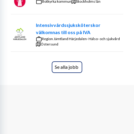
Botkyrka kommun
Stockholms län
Intensivvårdssjuksköterskor
välkomnas till oss på IVA
Region Jämtland Härjedalen- Hälso- och sjukvård
Östersund
Se alla jobb