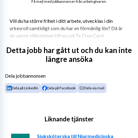
Få mejl med jobbannonser från arbetsgivaren.
Vill du ha större frihet i ditt arbete, utvecklas i din 
yrkesroll samtidigt som du har en förmånlig lön? Då är 
du varmt välkommen till oss på Te Crea Care! 
Te Crea Care etablerades 2013 och bemannar 
Detta jobb har gått ut och du kan inte
sjuksköterskor, fysio- och arbetsterapeuter. Vi har avtal 
längre ansöka
med samtliga regioner, många kommuner och privata 
vårdgivare. Det innebär att vi kan erbjuda dig många 
Dela jobbannonsen
olika typer av uppdrag i hela landet. Te Crea Care har 
löpande arbetat intensivt med anbudsarbete för att du 
Dela på LinkedIn
Dela på Facebook
Dela via mail
som konsult ska ha många uppdrag att välja mellan till 
riktigt bra villkor. Vi arbetar tight med våra konsulter 
där vi är ett team. 
Liknande tjänster
Krav eller önskemål: 
- Legitimerad sjuksköterska samt två års erfarenhet.
Sjuksköterska till Njurmedicinska