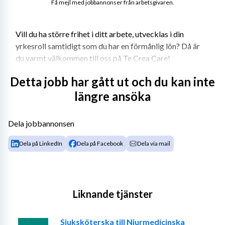
Få mejl med jobbannonser från arbetsgivaren.
Vill du ha större frihet i ditt arbete, utvecklas i din 
yrkesroll samtidigt som du har en förmånlig lön? Då är 
du varmt välkommen till oss på Te Crea Care! 
Detta jobb har gått ut och du kan inte
längre ansöka
Te Crea Care etablerades 2013 och bemannar 
sjuksköterskor, fysio- och arbetsterapeuter. Vi har avtal 
med samtliga regioner, många kommuner och privata 
Dela jobbannonsen
vårdgivare. Det innebär att vi kan erbjuda dig många 
Dela på LinkedIn
Dela på Facebook
Dela via mail
olika typer av uppdrag i hela landet. Te Crea Care har 
löpande arbetat intensivt med anbudsarbete för att du 
som konsult ska ha många uppdrag att välja mellan till 
riktigt bra villkor. Vi arbetar tight med våra konsulter 
Liknande tjänster
där vi är ett team. 
Sjuksköterska till Njurmedicinska