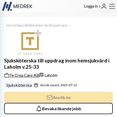
Logga in
Hem
Lediga jobb
Sjuksköterska till uppdrag inom hemsjukvård i Laholm v.25-33
Sjuksköterska till uppdrag inom hemsjukvård i
Laholm v.25-33
Te Crea Care AB
Laholm
Sjuksköterska
Ansök senast: 2025-07-12
Ansök nu
Bevaka likande jobb