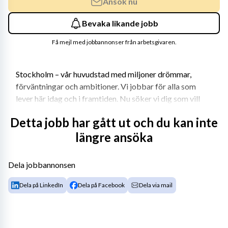
Ansök nu
Bevaka likande jobb
Få mejl med jobbannonser från arbetsgivaren.
Stockholm – vår huvudstad med miljoner drömmar, 
förväntningar och ambitioner. Vi jobbar för alla som 
lever här idag och i framtiden. Nu söker vi dig som vill 
tänka stort, nytt och annorlunda med oss – för 
Detta jobb har gått ut och du kan inte
stockholmarna.
längre ansöka
Välkommen till oss
Dela jobbannonsen
Vill du arbeta i ett salutogent elevhälsoteam och vara en 
Dela på LinkedIn
Dela på Facebook
Dela via mail
del av Mariaskolans KRAM (kamratskap, respekt, 
ansvar och mod) så finns nu en tjänst som skolsköterska 
för rekrytering. Som en del i elevhälsoteamet förväntas 
du bidra med din expertis som skolsköterska men också 