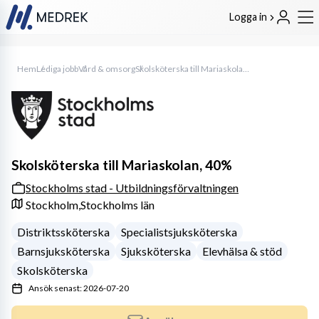
Logga in
Hem
Lediga jobb
Vård & omsorg
Skolsköterska till Mariaskolan, 40%
Skolsköterska till Mariaskolan, 40%
Stockholms stad - Utbildningsförvaltningen
Stockholm,
Stockholms län
Distriktssköterska
Specialistsjuksköterska
Barnsjuksköterska
Sjuksköterska
Elevhälsa & stöd
Skolsköterska
Ansök senast: 2026-07-20