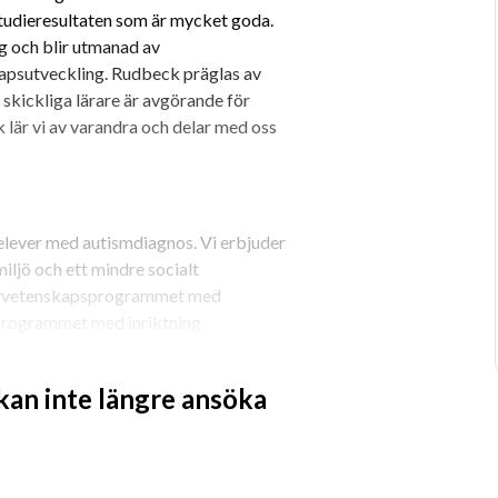
studieresultaten som är mycket goda. 
g och blir utmanad av 
kapsutveckling. Rudbeck präglas av 
skickliga lärare är avgörande för 
 lär vi av varandra och delar med oss 
lever med autismdiagnos. Vi erbjuder 
ljö och ett mindre socialt 
turvetenskapsprogrammet med 
programmet med inriktning 
ursplaner och följer samma 
 elever på Rudbeck. Många av våra 
 kan inte längre ansöka
ST-enheten under årskurs 2 och 3 och de 
 övriga elever.