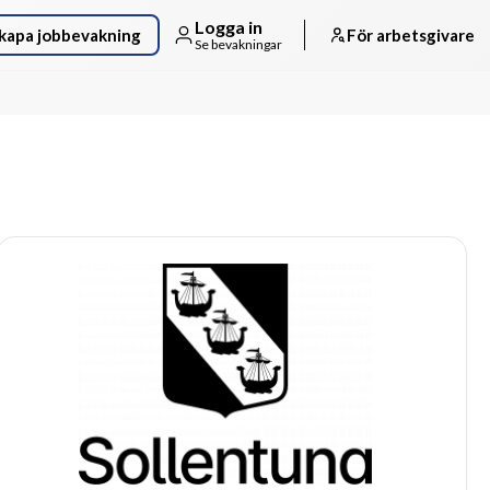
Logga in
kapa jobbevakning
För arbetsgivare
Se bevakningar