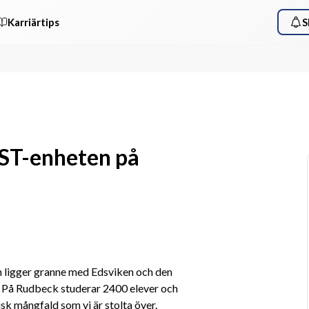
Karriärtips
S
AST-enheten på
ligger granne med Edsviken och den 
 På Rudbeck studerar 2400 elever och 
isk mångfald som vi är stolta över. 