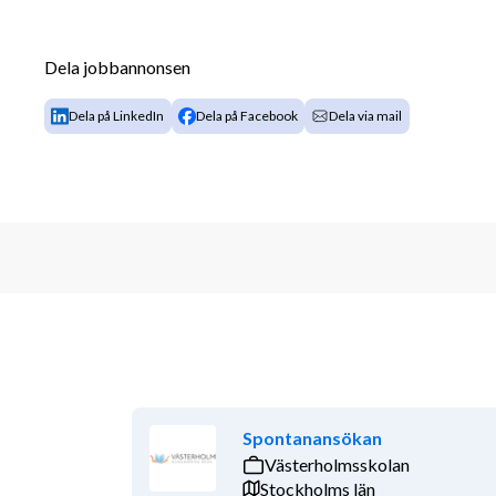
AST-enheten håller till i en egen del av Rudbeck med 
uppehållsrum och en liten matsal. Ungefär 10 lärare
Dela jobbannonsen
enheten. Här arbetar även socialpedagog, specialpe
samt kurator och skolsköterska.
Dela på LinkedIn
Dela på Facebook
Dela via mail
Tjänsten är en uppehållstjänst på 80%, med start ht
OBS! Vi kommer löpande att kalla sökande, så vänta 
komma att tillsättas innan ansökningstiden gått ut. 
Varmt välkommen med din ansökan!
Arbetsuppgifter
Spontanansökan
Västerholmsskolan
I det dagliga arbetet bidrar du till en lugn och stabil
Stockholms län