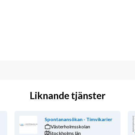
individuella studieplatser, 
 och mentorer är kopplade till AST-
dagog, studie- och yrkesvägledare 
 2025.
inte med din ansökan, då tjänsten kan 
Liknande tjänster
Spontanansökan - Timvikarier
Västerholmsskolan
 lärandemiljö i A-huset. Du har ett 
Stockholms län