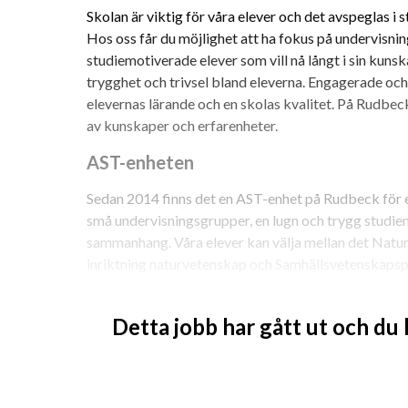
Skolan är viktig för våra elever och det avspeglas i 
Hos oss får du möjlighet att ha fokus på undervisnin
studiemotiverade elever som vill nå långt i sin kuns
trygghet och trivsel bland eleverna. Engagerade och 
elevernas lärande och en skolas kvalitet. På Rudbeck
av kunskaper och erfarenheter. 
AST-enheten
Sedan 2014 finns det en AST-enhet på Rudbeck för e
små undervisningsgrupper, en lugn och trygg studiemi
sammanhang. Våra elever kan välja mellan det Na
inriktning naturvetenskap och Samhällsvetenskaps
samhällsvetenskap. Eleverna läser enligt ordinarie k
blockschema med koncentrationsläsning som övriga
Detta jobb har gått ut och du
elever väljer att läsa en eller flera kurser utanför A
har tillgång till samma rika kursutbud som Rudbecks