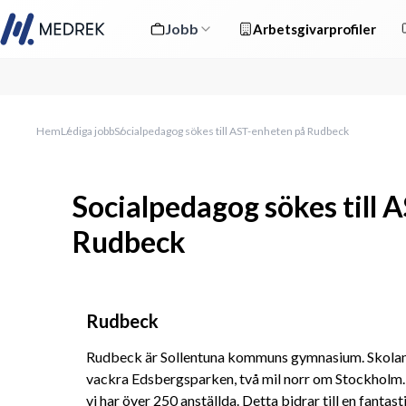
Jobb
Arbetsgivarprofiler
Hem
Lediga jobb
Socialpedagog sökes till AST-enheten på Rudbeck
Socialpedagog sökes till 
Rudbeck
Rudbeck
Rudbeck är Sollentuna kommuns gymnasium. Skolan 
vackra Edsbergsparken, två mil norr om Stockholm.
vi har över 250 anställda. Detta bidrar till en fantast