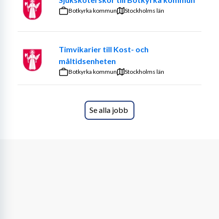
En gemensam pedagogik för att ge den bästa 
Botkyrka kommun
Stockholms län
omsorgen och stödet till våra omsorgstagare
Karriär- och utvecklingsmöjligheter
Kollektivavtal
Timvikarier till Kost- och
måltidsenheten
Du får även...
Botkyrka kommun
Stockholms län
genuina möten och erfarenheter som rustar dig 
för framtiden, oavsett var den är.
möjlighet att visa vem du är. Ofta är 
Se alla jobb
sommarjobbet en ingång till en 
tillsvidareanställning hos oss efter din 
utbildning/examen.
en arbetslivserfarenhet som gör stor skillnad på 
ditt CV. Att ha jobbat med människor som 
behöver stöd, visar dina kommande arbetsgivare 
att du har erfarenhet av att möta många olika 
personer utifrån deras behov. Det behövs i alla 
branscher.