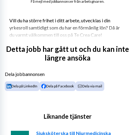
Få mejl med jobbannonser från arbetsgivaren.
Vill du ha större frihet i ditt arbete, utvecklas i din 
yrkesroll samtidigt som du har en förmånlig lön? Då är 
du varmt välkommen till oss på Te Crea Care!
Detta jobb har gått ut och du kan inte
längre ansöka
Te Crea Care etablerades 2013 och bemannar 
sjuksköterskor, fysio- och arbetsterapeuter. Vi har avtal 
med samtliga regioner, många kommuner och privata 
Dela jobbannonsen
vårdgivare. Det innebär att vi kan erbjuda dig många 
Dela på LinkedIn
Dela på Facebook
Dela via mail
olika typer av uppdrag i hela landet. Te Crea Care har 
löpande arbetat intensivt med anbudsarbete för att du 
som konsult ska ha många uppdrag att välja mellan till 
riktigt bra villkor. Vi arbetar tight med våra konsulter 
Liknande tjänster
där vi är ett team.
Sjuksköterska till Njurmedicinska