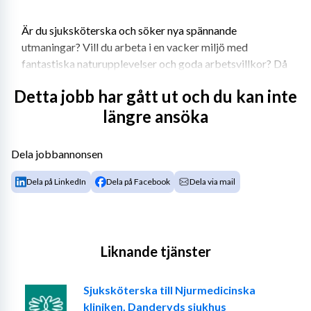
Är du sjuksköterska och söker nya spännande 
utmaningar? Vill du arbeta i en vacker miljö med 
fantastiska naturupplevelser och goda arbetsvillkor? Då 
har vi möjligheten för dig!
Detta jobb har gått ut och du kan inte
längre ansöka
Norges höga levnadsstandard och balans mellan arbete 
och fritid gör det till en drömplats för många. Med 
Dela jobbannonsen
konkurrenskraftiga löner och generösa förmåner kan du 
Dela på LinkedIn
Dela på Facebook
Dela via mail
njuta av ett riktigt gott liv i detta nordiska paradis!
Vi erbjuder uppdrag på sjukhus över hela landet från syd 
Liknande tjänster
till nord.
Sjuksköterska till Njurmedicinska
kliniken, Danderyds sjukhus