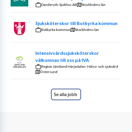
Om Te Crea Care
Danderyds Sjukhus AB
Stockholms län
Te Crea Care etablerades 2013 och bemannar 
sjuksköterskor, fysio- och arbetsterapeuter. Vi har avtal 
Sjuksköterskor till Botkyrka kommun
med samtliga regioner, många kommuner och privata 
Botkyrka kommun
Stockholms län
vårdgivare. Det innebär att vi kan erbjuda dig många 
olika typer av uppdrag i hela landet.
Intensivvårdssjuksköterskor
välkomnas till oss på IVA
Krav:
Region Jämtland Härjedalen- Hälso- och sjukvård
Östersund
-Legitimerad sjuksköterska med giltig legitimation 
(Även norsk legitimation, har du inte detta kan vi hjälpa 
dig att ansöka).
Se alla jobb
-Minimum ett års erfarenhet som sjuksköterska
-Goda kunskaper i norska, svenska eller danska
-Flexibilitet och förmåga att anpassa sig till olika 