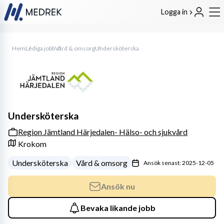
Logga in
Hem
Lediga jobb
Vård & omsorg
Undersköterska
Undersköterska
Region Jämtland Härjedalen- Hälso- och sjukvård
Krokom
Undersköterska
Vård & omsorg
Ansök senast: 2025-12-05
Ansök nu
Bevaka likande jobb