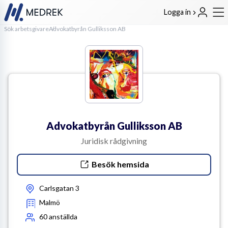
Logga in
Sök arbetsgivare
Advokatbyrån Gulliksson AB
Advokatbyrån Gulliksson AB
Juridisk rådgivning
Besök hemsida
Carlsgatan 3
Malmö
60
anställda