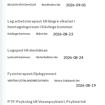
2026-09-05
REGION STOCKHOLM
Stockholms län
Leg arbetsterapeut till längre vikariat i
hemtagningsteam i Kävlinge kommun
2026-08-23
Kävlinge kommun
Skåne län
Logoped till elevhälsan
2026-08-24
Lycksele kommun
Västerbottens län
Fysioterapeut/Sjukgymnast
VÄSTRA GÖTALANDSREGIONEN
Västra Götalands län
2026-08-19
PTP-Psykolog till Vuxenpsykiatri, Psykiatrisk