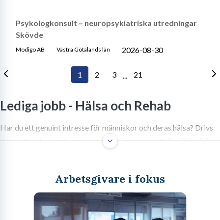
Psykologkonsult – neuropsykiatriska utredningar
Skövde
2026-08-30
Modigo AB
Västra Götalands län
1
2
3
21
...
Lediga jobb -
Hälsa och Rehab
Har du ett genuint intresse för människor och deras hälsa? Drivs
du av att se konkreta resultat och hjälpa andra att återfå funktion
och livskvalitet? Då kan en karriär som rehabassistent vara rätt
väg att gå. I den här guiden går vi igenom allt du behöver veta om
Arbetsgivare i fokus
yrket – från arbetsuppgifter och utbildning till lön och
framtidsutsikter.