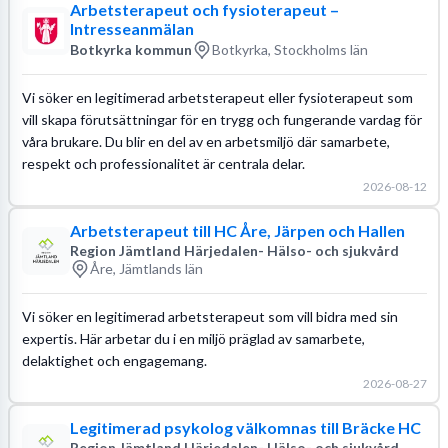
Arbetsterapeut och fysioterapeut –
Intresseanmälan
Botkyrka kommun
Botkyrka, Stockholms län
Vi söker en legitimerad arbetsterapeut eller fysioterapeut som
vill skapa förutsättningar för en trygg och fungerande vardag för
våra brukare. Du blir en del av en arbetsmiljö där samarbete,
respekt och professionalitet är centrala delar.
2026-08-12
Arbetsterapeut till HC Åre, Järpen och Hallen
Region Jämtland Härjedalen- Hälso- och sjukvård
Åre, Jämtlands län
Vi söker en legitimerad arbetsterapeut som vill bidra med sin
expertis. Här arbetar du i en miljö präglad av samarbete,
delaktighet och engagemang.
2026-08-27
Legitimerad psykolog välkomnas till Bräcke HC
Region Jämtland Härjedalen- Hälso- och sjukvård