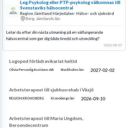
Leg.Psykolog eller PTP-psykolog välkomnas till
Svenstaviks hälsocentral
Region Jämtland Härjedalen- Hälso- och sjukvård
Berg, Jämtlands län
Letar du efter din nästa utmaning på en välfungerande
hälsocentral som ger dig både bredd och utveckling?
2026-08-07
Logoped förlädravikariat heltid
2027-02-02
Olivia Personlig Assistans AB
Stockholms län
Arbetsterapeut till sjukhusrehab i Växjö
2026-09-10
REGION KRONOBERG
Kronobergs län
Arbetsterapeut till Maria Ungdom,
Beroendecentrum