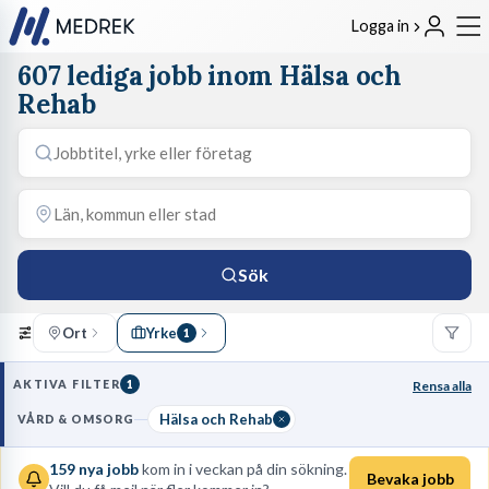
Logga in
607 lediga jobb inom Hälsa och
Rehab
Sök
Ort
Yrke
1
AKTIVA FILTER
1
Rensa alla
Hälsa och Rehab
VÅRD & OMSORG
159
nya jobb
kom in i veckan på din sökning.
Bevaka jobb