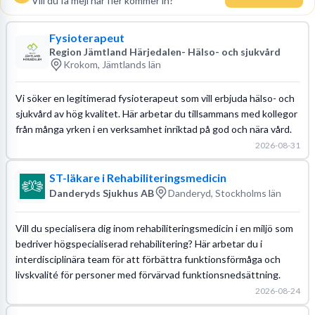
Vill du få mejl när fler kommer in?
Fysioterapeut
Region Jämtland Härjedalen- Hälso- och sjukvård
Krokom, Jämtlands län
Vi söker en legitimerad fysioterapeut som vill erbjuda hälso- och
sjukvård av hög kvalitet. Här arbetar du tillsammans med kollegor
från många yrken i en verksamhet inriktad på god och nära vård.
2026-08-31
ST-läkare i Rehabiliteringsmedicin
Danderyds Sjukhus AB
Danderyd, Stockholms län
Vill du specialisera dig inom rehabiliteringsmedicin i en miljö som
bedriver högspecialiserad rehabilitering? Här arbetar du i
interdisciplinära team för att förbättra funktionsförmåga och
livskvalité för personer med förvärvad funktionsnedsättning.
2026-08-24