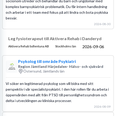
socionom utreder och behandlar du barn och ungdomar med
komplex barnpsykiatrisk problematik. Du får intern handledning
och arbetar i ett team med fokus på att lindra och bota psykiska
besvär.
2026-08-30
Leg fysioterapeut till Aktivera Rehab i Danderyd
2026-09-06
Aktivera Rehab Sollentuna AB
Stockholms län
Psykolog till område Psykiatri
Region Jämtland Härjedalen- Hälso- och sjukvård
Östersund, Jämtlands län
Vi söker en legitimerad psykolog som vill bidra med sitt
perspektiv i vår specialistpsykiatri. I den här rollen får du arbeta i
öppenvården med allt från PTSD till personlighetssyndrom och
delta i utvecklingen av kliniska processer.
2026-08-09