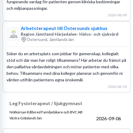
fungerande vardag för patienten genom kliniska bedömningar
och miljöanpassningar.
2026-08-09
Arbetsterapeut till Östersunds sjukhus
Region Jämtland Härjedalen- Hälso- och sjukvård
Östersund, Jämtlands län
Söker du en arbetsplats som jobbar för gemenskap, kollegialt
stöd och där man har roligt tillsammans? Här arbetar du främst på
den palliativa vårdavdelningen och möter patienter med olika
behov. Tillsammans med dina kollegor planerar och genomför ni
vården utifrån patientens egna önskemål.
2026-08-10
Leg Fysioterapeut / Sjukgymnast
Nötkärnan Kållered Familjeläkare och BVC AB
2026-09-06
Västra Götalands län