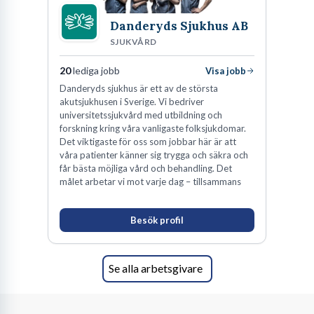
verksamhetsutvecklare inom vård.
Danderyds Sjukhus AB
SJUKVÅRD
Processkartläggning och analys:
Att systematiskt
dokumentera och visualisera nuvarande arbetssätt för att hitta
20
lediga jobb
svagheter och förbättringspotential.
Visa jobb
Danderyds sjukhus är ett av de största
Projektledning:
Att planera, leda och följa upp
akutsjukhusen i Sverige. Vi bedriver
förbättringsprojekt från start till mål.
universitetssjukvård med utbildning och
Förändringsledning:
Att stödja organisationen och
forskning kring våra vanligaste folksjukdomar.
medarbetarna genom en förändring, hantera motstånd och
Det viktigaste för oss som jobbar här är att
säkerställa att nya arbetssätt blir en naturlig del av vardagen.
våra patienter känner sig trygga och säkra och
får bästa möjliga vård och behandling. Det
Dataanalys och uppföljning:
Att samla in, tolka och
målet arbetar vi mot varje dag – tillsammans
presentera data för att underbygga beslut och mäta effekten
av genomförda insatser.
Omvärldsbevakning:
Att hålla sig uppdaterad om nya
Besök profil
metoder, lagkrav och tekniska lösningar som kan vara
relevanta för den egna verksamheten.
Kommunikation och utbildning:
Att på ett pedagogiskt sätt
Se alla arbetsgivare
förklara komplexa samband och utbilda personal i nya system
eller processer.