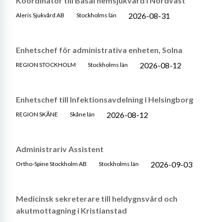
Koordinator till Basal hemsjukvård i Nordväst
2026-08-31
Aleris Sjukvård AB
Stockholms län
Enhetschef för administrativa enheten, Solna
2026-08-12
REGION STOCKHOLM
Stockholms län
Enhetschef till Infektionsavdelning i Helsingborg
2026-08-12
REGION SKÅNE
Skåne län
Administrariv Assistent
2026-09-03
Ortho-Spine Stockholm AB
Stockholms län
Medicinsk sekreterare till heldygnsvård och
akutmottagning i Kristianstad