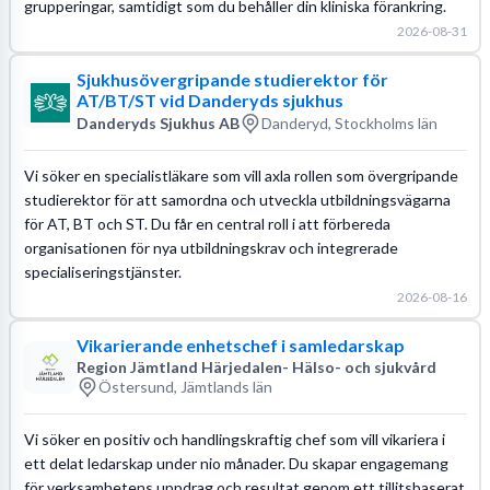
grupperingar, samtidigt som du behåller din kliniska förankring.
2026-08-31
Sjukhusövergripande studierektor för
AT/BT/ST vid Danderyds sjukhus
Danderyds Sjukhus AB
Danderyd, Stockholms län
Vi söker en specialistläkare som vill axla rollen som övergripande
studierektor för att samordna och utveckla utbildningsvägarna
för AT, BT och ST. Du får en central roll i att förbereda
organisationen för nya utbildningskrav och integrerade
specialiseringstjänster.
2026-08-16
Vikarierande enhetschef i samledarskap
Region Jämtland Härjedalen- Hälso- och sjukvård
Östersund, Jämtlands län
Vi söker en positiv och handlingskraftig chef som vill vikariera i
ett delat ledarskap under nio månader. Du skapar engagemang
för verksamhetens uppdrag och resultat genom ett tillitsbaserat