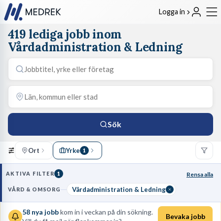
Logga in
419 lediga jobb inom
Vårdadministration & Ledning
Sök
Ort
Yrke
1
AKTIVA FILTER
1
Rensa alla
Vårdadministration & Ledning
VÅRD & OMSORG
58
nya jobb
kom in i veckan på din sökning.
Bevaka jobb