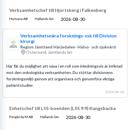
Verksamhetschef till Hjortsberg i Falkenberg
2026-08-30
Humana AB
Hallands län
Verksamhetsnära forsknings-ssk till Division
kirurgi
Region Jämtland Härjedalen- Hälso- och sjukvård
Östersund, Jämtlands län
Här får du möjlighet att växa i en roll som inledningsvis är inriktad
mot den onkologiska verksamheten. Du stöttar divisionens
forskningsmiljö genom att organisera och genomföra viktiga
patientstudier.
2026-08-16
Enhetschef till LSS-boenden (LSS 9:9) Kungsbacka
2026-08-30
People by M AB
Hallands län