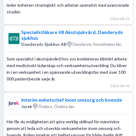
leder enheten strategiskt och arbetar operativt med avancerade
studier.
2026-08-23
Specialistläkare till Akutsjukvård, Danderyds
sjukhus
Danderyds Sjukhus AB
Danderyd, Stockholms län
Som specialist i akutsjukvård hos oss kombineras kliniskt arbete
med medicinskt ledarskap och verksamhetsutveckling. Du kliver
in i en verksamhet i en spännande utvecklingsfas med över 100
000 patientbesök varje år.
2026-08-30
Interim enhetschef inom omsorg och boende
Jurek
Örebro, Örebro län
Här får du möjligheten att göra verklig skillnad för människor
genom att leda och utveckla verksamheter inom omsorg och
boende. Rollen innebär ett helhetsansvar för både daglig drift