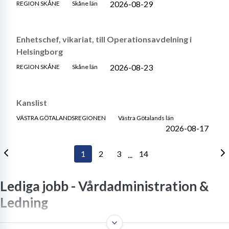
2026-08-29
REGION SKÅNE
Skåne län
Enhetschef, vikariat, till Operationsavdelning i
Helsingborg
2026-08-23
REGION SKÅNE
Skåne län
Kanslist
VÄSTRA GÖTALANDSREGIONEN
Västra Götalands län
2026-08-17
1
2
3
14
...
Lediga jobb -
Vårdadministration &
Ledning
En djupdykning i vad en verksamhetsutvecklare inom vård gör,