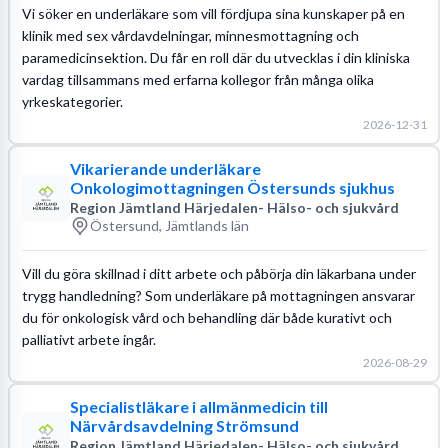
Vi söker en underläkare som vill fördjupa sina kunskaper på en
klinik med sex vårdavdelningar, minnesmottagning och
paramedicinsektion. Du får en roll där du utvecklas i din kliniska
vardag tillsammans med erfarna kollegor från många olika
yrkeskategorier.
2026-12-31
Vikarierande underläkare
Onkologimottagningen Östersunds sjukhus
Region Jämtland Härjedalen- Hälso- och sjukvård
Östersund, Jämtlands län
Vill du göra skillnad i ditt arbete och påbörja din läkarbana under
trygg handledning? Som underläkare på mottagningen ansvarar
du för onkologisk vård och behandling där både kurativt och
palliativt arbete ingår.
2026-08-29
Specialistläkare i allmänmedicin till
Närvårdsavdelning Strömsund
Region Jämtland Härjedalen- Hälso- och sjukvård