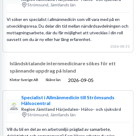
Strömsund, Jämtlands län
Vi söker en specialist i allmänmedicin som vill vara med på en
utvecklingsresa. Du delar din tid mellan närvårdsavdelningen och
mottagningsarbete, där du får möjlighet att utvecklas i din roll
oavsett om du är ny eller har lång erfarenhet.
2026-08-31
Isländsktalande internmedicinare sökes för ett
spännande uppdrag på Island
2026-09-05
Kletor Sverige AB
Skåne län
Specialist i Allmänmedicin till Strömsunds
Hälsocentral
Region Jämtland Härjedalen- Hälso- och sjukvård
Strömsund, Jämtlands län
Vill du bli en del av en arbetsmiljö präglad av samarbete,
delaktighet och engagemang? Som läkare arbetar du nära