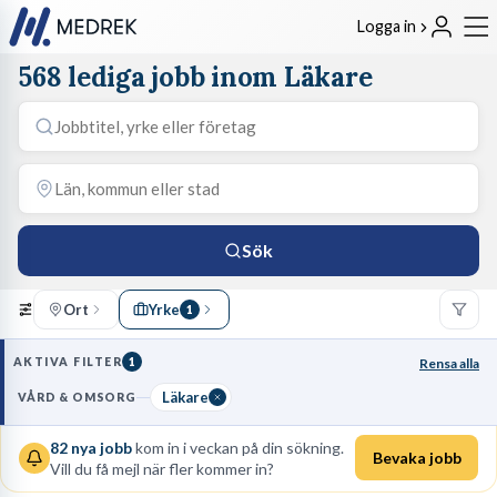
Logga in
568 lediga jobb inom Läkare
Sök
Ort
Yrke
1
AKTIVA FILTER
1
Rensa alla
Läkare
VÅRD & OMSORG
82
nya jobb
kom in i veckan på din sökning.
Bevaka jobb
Vill du få mejl när fler kommer in?