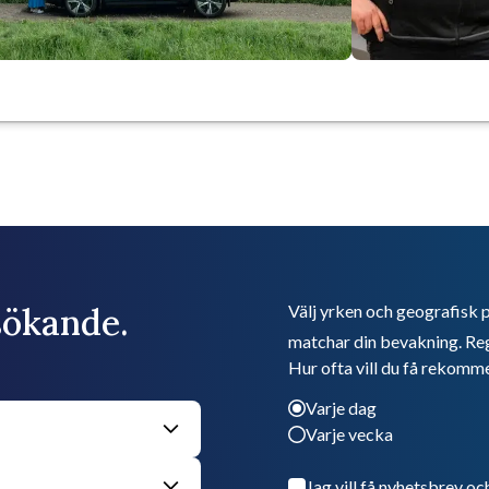
bsökande.
Välj yrken och geografisk p
matchar din bevakning. Reg
Hur ofta vill du få rekomm
Varje dag
Varje vecka
Jag vill få nyhetsbrev oc