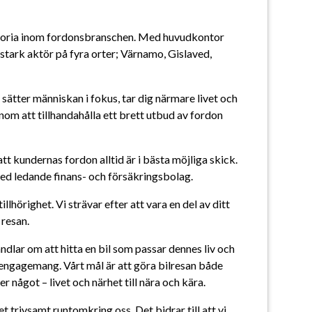
istoria inom fordonsbranschen. Med huvudkontor 
n stark aktör på fyra orter; Värnamo, Gislaved, 
 sätter människan i fokus, tar dig närmare livet och 
enom att tillhandahålla ett brett utbud av fordon 
 kundernas fordon alltid är i bästa möjliga skick. 
ed ledande finans- och försäkringsbolag.
lhörighet. Vi strävar efter att vara en del av ditt 
 resan.
dlar om att hitta en bil som passar dennes liv och 
 engagemang. Vårt mål är att göra bilresan både 
något – livet och närhet till nära och kära.
trivsamt runtomkring oss. Det bidrar till att vi 