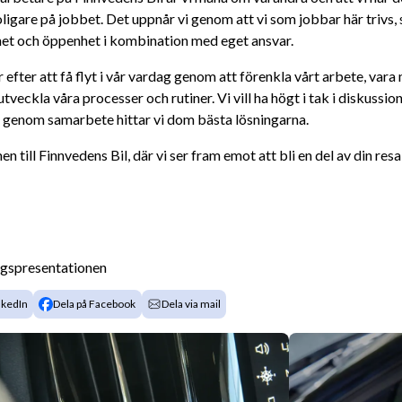
oligare på jobbet. Det uppnår vi genom att vi som jobbar här trivs, s
het och öppenhet i kombination med eget ansvar.
r efter att få flyt i vår vardag genom att förenkla vårt arbete, var
tveckla våra processer och rutiner. Vi vill ha högt i tak i diskussione
t genom samarbete hittar vi dom bästa lösningarna.
 till Finnvedens Bil, där vi ser fram emot att bli en del av din resa
agspresentationen
nkedIn
Dela på Facebook
Dela via mail