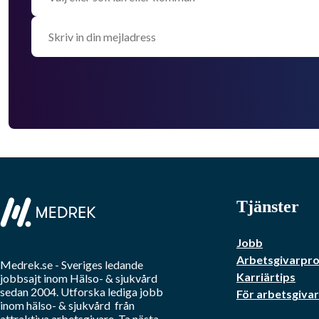
Tjänster
Jobb
Arbetsgivarprof
Medrek.se
- Sveriges ledande
Karriärtips
jobbsajt inom
Hälso- & sjukvård
sedan 2004. Utforska lediga jobb
För arbetsgiva
inom
hälso- & sjukvård
från
attraktiva arbetsgivare. Ta nästa