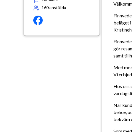
Välkomme
160
anställda
Finnveden
beläget i
Kristine
Finnveden
gör resan
samt till
Med moder
Vi erbju
Hos oss d
vardagsliv
När kunde
behov, oc
bekväm oc
Som medar