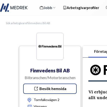
Jobb
Arbetsgivarprofiler
Sök arbetsgivare
Finnvedens Bil AB
Företa
Finnvedens Bil AB
Bilbranschen/Motorbranschen
Besök hemsida
Vi erbjud
allt und
Tornfalksvägen 2
Värnamo