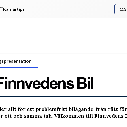
Karriärtips
S
gspresentation
er allt för ett problemfritt bilägande, från rätt fö
er ett och samma tak. Välkommen till Finnvedens B