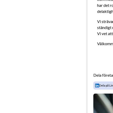
har det r
delaktig
Vi sträva
ständigt u
Vi vet at
Välkommen
Dela föret
Dela på Li