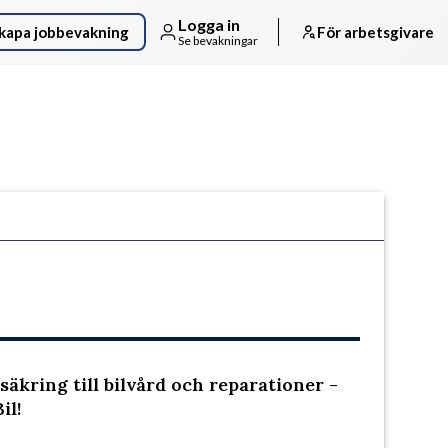
Logga in
kapa jobbevakning
För arbetsgivare
Se bevakningar
Följ arbetsgivaren
rsäkring till bilvård och reparationer -
il!