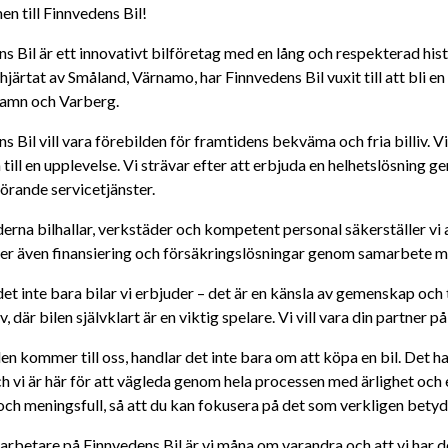
n till Finnvedens Bil!
s Bil är ett innovativt bilföretag med en lång och respekterad h
 hjärtat av Småland, Värnamo, har Finnvedens Bil vuxit till att bli e
hamn och Varberg.
s Bil vill vara förebilden för framtidens bekväma och fria billiv. Vi
 till en upplevelse. Vi strävar efter att erbjuda en helhetslösning g
hörande servicetjänster.
na bilhallar, verkstäder och kompetent personal säkerställer vi att
der även finansiering och försäkringslösningar genom samarbete m
et inte bara bilar vi erbjuder – det är en känsla av gemenskap och til
, där bilen självklart är en viktig spelare. Vi vill vara din partner på
n kommer till oss, handlar det inte bara om att köpa en bil. Det han
h vi är här för att vägleda genom hela processen med ärlighet och
h meningsfull, så att du kan fokusera på det som verkligen betyder 
betare på Finnvedens Bil är vi måna om varandra och att vi har det 