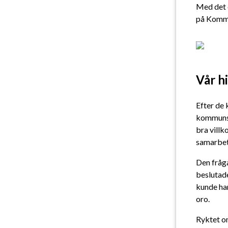
Med det e
på Komm
Vår h
Efter de 
kommunsek
bra villk
samarbe
Den fråg
beslutad
kunde han
oro.
Ryktet o