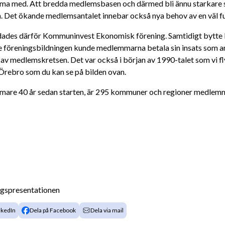
mma med. Att bredda medlemsbasen och därmed bli ännu starkare s
. Det ökande medlemsantalet innebar också nya behov av en väl
dades därför Kommuninvest Ekonomisk förening. Samtidigt bytte b
 föreningsbildningen kunde medlemmarna betala sin insats som ande
av medlemskretsen. Det var också i början av 1990-talet som vi flytt
 Örebro som du kan se på bilden ovan.
ärmare 40 år sedan starten, är 295 kommuner och regioner medlem
agspresentationen
nkedIn
Dela på Facebook
Dela via mail