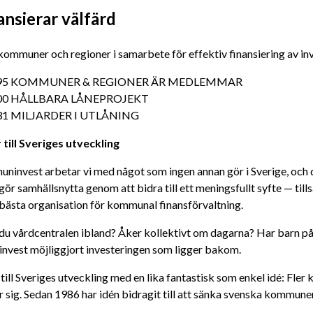
ansierar välfärd
ommuner och regioner i samarbete för effektiv finansiering av inve
95 KOMMUNER & REGIONER ÄR MEDLEMMAR
00 HÅLLBARA LÅNEPROJEKT
31 MILJARDER I UTLÅNING
 till Sveriges utveckling
invest arbetar vi med något som ingen annan gör i Sverige, och det
ör samhällsnytta genom att bidra till ett meningsfullt syfte — tills
 bästa organisation för kommunal finansförvaltning.
u vårdcentralen ibland? Åker kollektivt om dagarna? Har barn på en 
vest möjliggjort investeringen som ligger bakom.
 till Sveriges utveckling med en lika fantastisk som enkel idé: Fler
r sig. Sedan 1986 har idén bidragit till att sänka svenska kommun