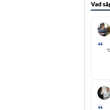
Vad sä
”