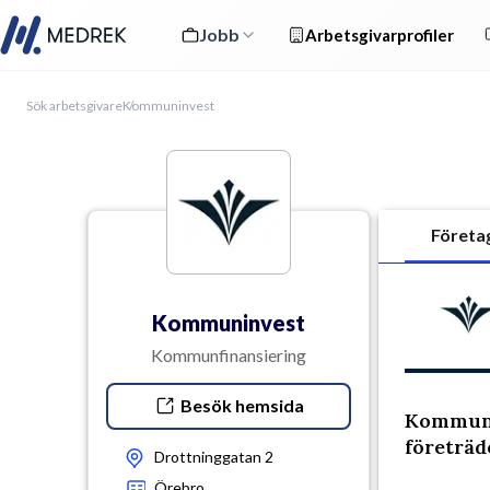
Jobb
Arbetsgivarprofiler
Sök arbetsgivare
Kommuninvest
Företa
Kommuninvest
Kommunfinansiering
Besök hemsida
Kommuni
företräd
Drottninggatan 2
Örebro