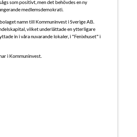
ågs som positivt, men det behövdes en ny 
 fungerande medlemsdemokrati.
olaget namn till Kommuninvest i Sverige AB. 
lskapital, vilket underlättade en ytterligare 
ade in i våra nuvarande lokaler, i "Fenixhuset" i 
mar i Kommuninvest.