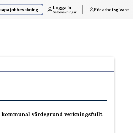
Logga in
kapa jobbevakning
För arbetsgivare
Se bevakningar
Följ arbetsgivaren
 kommunal värdegrund verkningsfullt