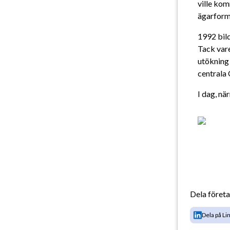
ville ko
ägarform
1992 bil
Tack vare
utökning 
centrala
I dag, n
Dela föret
Dela på Li