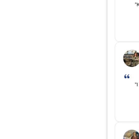
”K
”I