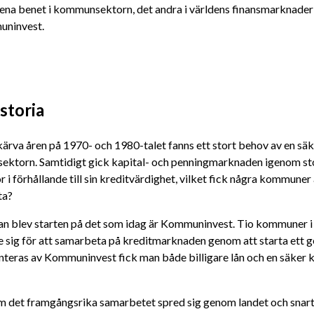
na benet i kommunsektorn, det andra i världens finansmarknader k
uninvest.
istoria
kärva åren på 1970- och 1980-talet fanns ett stort behov av en säker
torn. Samtidigt gick kapital- och penningmarknaden igenom stora f
or i förhållande till sin kreditvärdighet, vilket fick några kommuner at
ta?
an blev starten på det som idag är Kommuninvest. Tio kommuner i 
e sig för att samarbeta på kreditmarknaden genom att starta ett g
teras av Kommuninvest fick man både billigare lån och en säker källa
m det framgångsrika samarbetet spred sig genom landet och snart