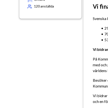
Vi fin
120
anställda
Svenska k
2
7
5
Vi bidrar
På Kommun
med och g
världens
Besöker d
Kommunin
Vi bidrar
och en fö