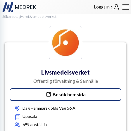
Logga in
Sök arbetsgivare
Livsmedelsverket
Livsmedelsverket
Offentlig förvaltning & Samhälle
Besök hemsida
Dag Hammarskjölds Väg 56 A
Uppsala
699
anställda