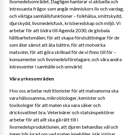
livsmedelsområdet. Dagligen hanterar vi aktuella och 
intressanta frågor som angår människors liv och vardag, 
och viktiga samhällsfunktioner – folkhälsa, smittskydd, 
djurskydd, livsmedelsfusk, krisberedskap och miljö. Vi 
arbetar för att bidra till Agenda 2030, de globala 
hållbarhetsmålen; för att skapa förutsättningar för de 
som äter sämst att äta bättre, för att motverka 
matsvinn, för att göra skillnad för de vi finns till för – 
konsumenter och livsmedelsföretagare, och våra andra 
intressenter i samhälle och omvärld.
Våra yrkesområden
Hos oss arbetar nutritionister för att matvanorna ska 
vara hälsosamma, mikrobiologer, kemister och 
toxikologer för att maten ska vara säker och 
dricksvattnet bra. Veterinärer och statsinspektörer 
arbetar för att allt ska gå rätt till i 
livsmedelsproduktionen, att djuren behandlas väl och 
ingen blir lurad om vad maten innehåller. Här jobbar 