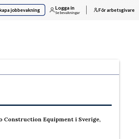
Logga in
kapa jobbevakning
För arbetsgivare
Se bevakningar
Följ arbetsgivaren
o Construction Equipment i Sverige,