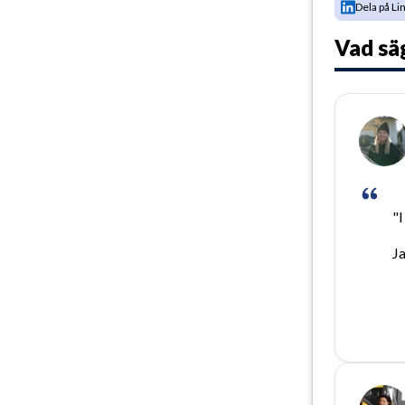
Dela på Li
Vad sä
"I
Ja