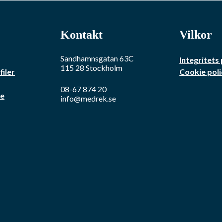
Kontakt
Vilkor
Sandhamnsgatan 63C
Integritets 
115 28
Stockholm
iler
Cookie poli
08-67 874 20
re
info@medrek.se