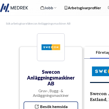
Jobb
Arbetsgivarprofiler
Sök arbetsgivare
Swecon Anläggningsmaskiner AB
Företa
Swecon
Anläggningsmaskiner
AB
Gruv-, Bygg- &
Swecon A
Anläggningsmaskiner
Estland,
Besök hemsida