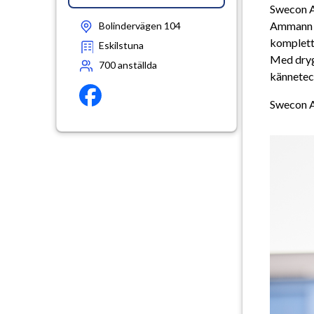
Swecon A
Ammann i 
Bolindervägen 104
komplette
Eskilstuna
Med drygt
700
anställda
känneteck
Swecon A