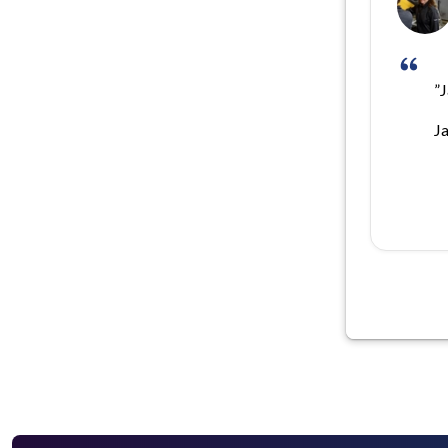
”J
Ja