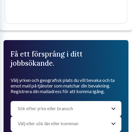
Få ett försprång i ditt
jobbsökande.
Välj yrken och geografisk plats du vill bevaka och ta
emot mail på tjänster som matchar din bevakning.
Registrera din mailadress för att komma igång.