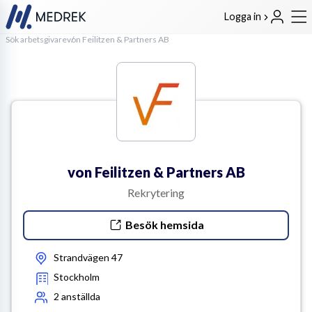
Logga in
Sök arbetsgivare
von Feilitzen & Partners AB
von Feilitzen & Partners AB
Rekrytering
Besök hemsida
Strandvägen 47
Stockholm
2
anställda